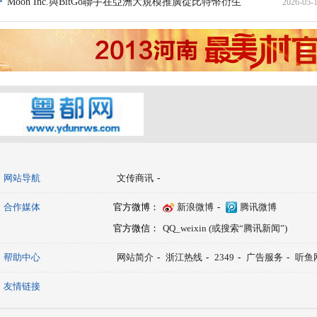
Moon Inc.與BitGo聯手在亞洲大規模推廣從比特幣衍生
2026-05-
网站导航
文传商讯
-
合作媒体
官方微博：
新浪微博
-
腾讯微博
官方微信：
QQ_weixin (或搜索“腾讯新闻”)
帮助中心
网站简介
-
浙江热线
-
2349
-
广告服务
-
听鱼
友情链接