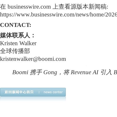
在 businesswire.com 上查看源版本新闻稿:
https://www.businesswire.com/news/home/20
CONTACT:
媒体联系人：
Kristen Walker
全球传播部
kristenwalker@boomi.com
Boomi 携手 Gong，将 Revenue AI 引入 Boo