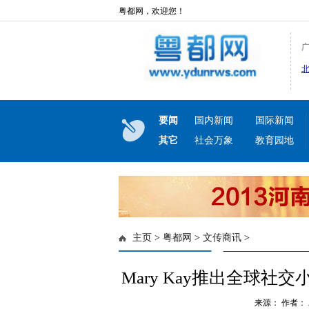
粤都网，欢迎您！
要闻
国内新闻
国际新闻
其它
社会万象
教育园地
主页
>
粤都网
>
文传商讯
>
Mary Kay推出全球
来源： 作者： 发