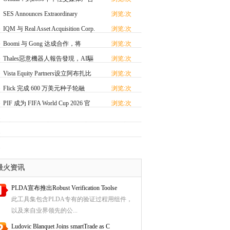
将占据全球在线广
SES Announces Extraordinary
浏览:次
General Meeting of
IQM 与 Real Asset Acquisition Corp.
浏览:次
宣布已向美
Boomi 与 Gong 达成合作，将
浏览:次
Revenue AI 引入 Boo
Thales惡意機器人報告發現，AI驅
浏览:次
動的機器人攻擊激
Vista Equity Partners设立阿布扎比
浏览:次
办事处
Flick 完成 600 万美元种子轮融
浏览:次
资，致力重塑 AI
PIF 成为 FIFA World Cup 2026 官
浏览:次
方赛事支持商
最火资讯
PLDA宣布推出Robust Verification Toolse
此工具集包含PLDA专有的验证过程用组件，
以及来自业界领先的公...
Ludovic Blanquet Joins smartTrade as C