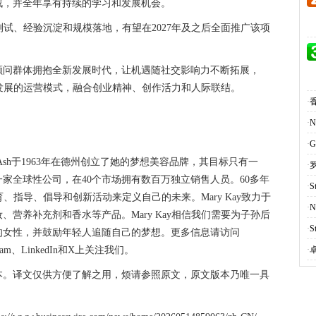
战，并全年享有持续的学习和发展机会。
成测试、经验沉淀和规模落地，有望在2027年及之后全面推广该项
顾问群体拥抱全新发展时代，让机遇随社交影响力不断拓展，
未来发展的运营模式，融合创业精神、创作活力和人际联结。
·
。
·
·
G
 Ash于1963年在德州创立了她的梦想美容品牌，其目标只有一
·
家全球性公司，在40个市场拥有数百万独立销售人员。60多年
·
S
育、指导、倡导和创新活动来定义自己的未来。Mary Kay致力于
·
营养补充剂和香水等产品。Mary Kay相信我们需要为子孙后
·
S
的女性，并鼓励年轻人追随自己的梦想。更多信息请访问
tagram、LinkedIn和X上关注我们。
·
本。译文仅供方便了解之用，烦请参照原文，原文版本乃唯一具