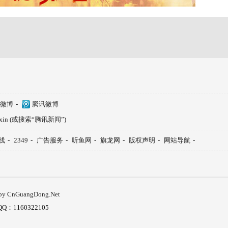
微博
-
腾讯微博
ixin (或搜索“腾讯新闻”)
线
-
2349
-
广告服务
-
听鱼网
-
旗龙网
-
版权声明
-
网站导航
-
 by CnGuangDong.Net
：1160322105