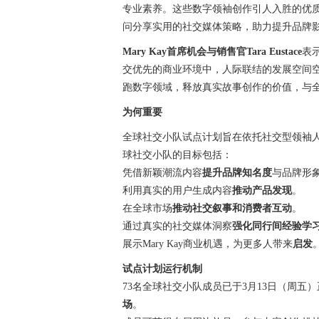
专业素养。这些数字领袖创作引人入胜的优
问分享实用的社交媒体策略，助力提升品牌
Mary Kay
首席机会与销售官Tara Eustace
表
交优先的商业环境中，人际联结的发展空间空前
跑数字领域，释放真实故事创作的价值，与
为何重要
全球社交小队试点计划旨在依托社交型领袖人才储备
球社交小队的目标包括：
凭借新颖潮流内容
提升品牌知名度
与品牌形
利用真实的用户生成内容
推动产品发现
。
在全球市场
推动社交叙事和消费者互动
。
通过真实的社交媒体洞察
强化同行间经验学
展示Mary Kay商业机遇，为更多人带来
启发
试点计划运行机制
73名全球社交小队成员已于3月13日（周五
场
。