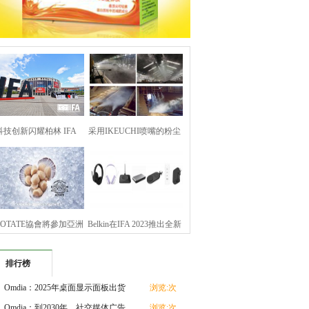
科技创新闪耀柏林 IFA
采用IKEUCHI喷嘴的粉尘
2023全球产品技术创
控制解决方案
-HOTATE協會將參加亞洲
Belkin在IFA 2023推出全新
海鮮展， 向海外市
创新Qi2充电器、
排行榜
Omdia：2025年桌面显示面板出货
浏览:次
量达1.334亿台，电
Omdia：到2030年，社交媒体广告
浏览:次