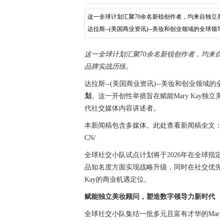
这一全球计划汇聚70余名新锐创作者，均来自独
达拉斯--(美国商业资讯)--美妆和创业领域的全球领导者
措旨在赋能Mary Kay独立
这一全球计划汇聚70余名新锐创作者，均来
品牌实战历练。
达拉斯--(美国商业资讯)--美妆和创业领域
划
。这一开创性举措旨在赋能Mary Kay独
代社交媒体内容讲述者。
本新闻稿包含多媒体。此处查看新闻稿全文： https://www.
CN/
全球社交小队试点计划将于2026年在全球指定
品知名度方面实现战略升级，同时在社交优先
Kay的商业机遇定位。
赋能独立美妆顾问，塑造数字领导力新时代
全球社交小队集结一批多元且富有才华的Mar